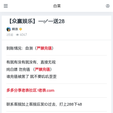
白菜
【众赢娱乐】—✅—送28
啊表
4047
2月前
到账情况：自测（
严禁充值
）
有就有没有就没有，直接无视
纯白嫖 勿充值 （
严禁充值
）
谁充值被黑了 就不要叽叽歪歪
多多分享老表社区 !老表.com
联系客服加上客服后发ID过去，打上288下48