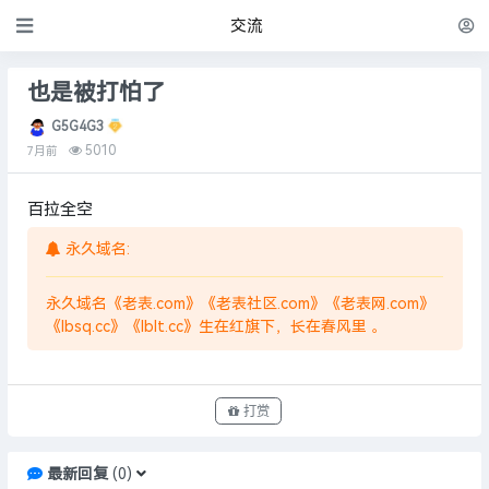
交流
也是被打怕了
G5G4G3
5010
7月前
百拉全空
永久域名:
永久域名《老表.com》《老表社区.com》《老表网.com》
《lbsq.cc》《lblt.cc》生在红旗下，长在春风里 。
打赏
最新回复
(
0
)